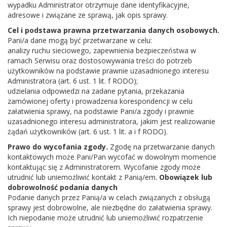
wypadku Administrator otrzymuje dane identyfikacyjne,
adresowe i związane ze sprawą, jak opis sprawy.
Cel i podstawa prawna przetwarzania danych osobowych.
Pani/a dane mogą być przetwarzane w celu:
analizy ruchu sieciowego, zapewnienia bezpieczeństwa w
ramach Serwisu oraz dostosowywania treści do potrzeb
użytkowników na podstawie prawnie uzasadnionego interesu
10 sierpnia 2022
Administratora (art. 6 ust. 1 lit. f RODO);
ŚWIATOWE GWIAZDY MUZYKI W PARYSOWIE
udzielania odpowiedzi na zadane pytania, przekazania
– 9 sierpnia 2022 r.
zamówionej oferty i prowadzenia korespondencji w celu
Tego jeszcze nie było… Po raz pierwszy na Parysowskim
załatwienia sprawy, na podstawie Pani/a zgody i prawnie
Rynku o godz. 18-tej spotkali się wielcy świata muzyki:
uzasadnionego interesu administratora, jakim jest realizowanie
żądań użytkowników (art. 6 ust. 1 lit. a i f RODO).
Céline Dion, Elton John, Elvis Presley, Tina Turner i
Michael Jackson oraz mniej znany, ale przeuroczy…
Prawo do wycofania zgody.
Zgodę na przetwarzanie danych
kontaktowych może Pani/Pan wycofać w dowolnym momencie
KROPEK. Było to możliwe dzięki Panu Krzysztofowi
kontaktując się z Administratorem. Wycofanie zgody może
Falkowskiemu – twórcy TEATRU ANIMACJI FALKOSHOW,
utrudnić lub uniemożliwić kontakt z Panią/em.
Obowiązek lub
który przyjechał do Parysowa ze swoimi MARIONETKAMI z
dobrowolność podania danych
Podanie danych przez Panią/a w celach związanych z obsługą
sprawy jest dobrowolne, ale niezbędne do załatwienia sprawy.
Ich niepodanie może utrudnić lub uniemożliwić rozpatrzenie