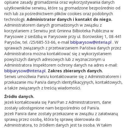
opisane zasady gromadzenia oraz wykorzystywania danych
użytkowników serwisu, które są gromadzone bezpośrednio od
nich lub za pośrednictwem plików cookies oraz podobnych
technologii.
Administrator danych i kontakt do niego.
Administratorem danych gromadzonych w związku z
korzystaniem z Serwisu jest Gminna Bilbioteka Publiczna w
25 sierpnia 2022
Parysowie z siedzibą w Parysowie przy ul. Borowskiej 1, 08-441
Narodowe Czytanie 2022 w Bibliotece
Parysów, tel. /25/685-53-66, e-mail
biblparysow@interia.pl
. W
W środę, 24 sierpnia o godz. 13-tej, w sali widowiskowej
sprawach związanych z przetwarzaniem Państwa danych przez
Gminnej Bibliotece Publicznej w Parysowie odbyła się
Administratora można kontaktować się z wykorzystaniem
parysowska akcja NARODOWEGO CZYTANIA pod
powyższych danych adresowych lub z wyznaczonym u
Administratora Inspektorem ochrony danych na adres e-mail:
honorowym patronatem Pary Prezydenckiej. W tym roku
biblparysow@interia.pl
.
Zakres zbieranych danych.
wspólnie czytaliśmy „Ballady i Romanse” Adama
Serwis umożliwia Pani/u kontaktowanie się z Administratorem i
Mickiewicza. W akcji wzięli udział: władze samorządowe,
przekazanie mu Pani/a danych identyfikacyjnych, kontaktowych,
przedstawiciele Gminnego Ośrodka Pomocy Społecznej w
a także związanych z treścią wiadomości.
Parysowie, dyrekcja Biblioteki, członkowie Klubu Seniora
Źródło danych.
CUS
Jeżeli kontaktowała się Pani/Pan z Administratorem, dane
zostały udostępnione nam bezpośrednio od Pani/a.
Jeżeli Pani/a dane zostały przekazane w związku z załatwianą
sprawą przez osobę, która tę sprawę skierowała do
Administratora, to źródłem danych jest ta osoba. W takim