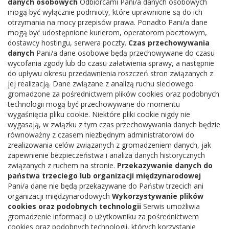
danych osobowych
Odbiorcami Pani/a danych osobowych
mogą być wyłącznie podmioty, które uprawnione są do ich
otrzymania na mocy przepisów prawa. Ponadto Pani/a dane
mogą być udostępnione kurierom, operatorom pocztowym,
« POPRZEDNIE
1
2
3
4
5
NASTĘPNE »
dostawcy hostingu, serwera poczty.
Czas przechowywania
danych
Pani/a dane osobowe będą przechowywane do czasu
wycofania zgody lub do czasu załatwienia sprawy, a następnie
do upływu okresu przedawnienia roszczeń stron związanych z
jej realizacją. Dane związane z analizą ruchu sieciowego
gromadzone za pośrednictwem plików cookies oraz podobnych
technologii mogą być przechowywane do momentu
wygaśnięcia pliku cookie. Niektóre pliki cookie nigdy nie
wygasają, w związku z tym czas przechowywania danych będzie
równoważny z czasem niezbędnym administratorowi do
zrealizowania celów związanych z gromadzeniem danych, jak
zapewnienie bezpieczeństwa i analiza danych historycznych
związanych z ruchem na stronie.
Przekazywanie danych do
państwa trzeciego lub organizacji międzynarodowej
Pani/a dane nie będą przekazywane do Państw trzecich ani
organizacji międzynarodowych
Wykorzystywanie plików
cookies oraz podobnych technologii
Serwis umożliwia
gromadzenie informacji o użytkowniku za pośrednictwem
cookies oraz podobnych technologii, których korzystanie