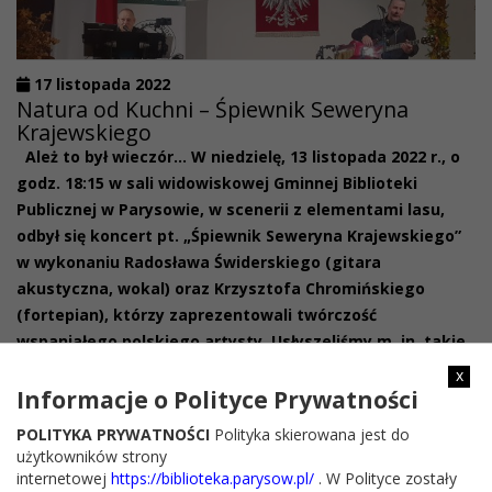
17 listopada 2022
Natura od Kuchni – Śpiewnik Seweryna
Krajewskiego
Ależ to był wieczór… W niedzielę, 13 listopada 2022 r., o
godz. 18:15 w sali widowiskowej Gminnej Biblioteki
Publicznej w Parysowie, w scenerii z elementami lasu,
odbył się koncert pt. „Śpiewnik Seweryna Krajewskiego”
w wykonaniu Radosława Świderskiego (gitara
akustyczna, wokal) oraz Krzysztofa Chromińskiego
(fortepian), którzy zaprezentowali twórczość
wspaniałego polskiego artysty. Usłyszeliśmy m. in. takie
x
Informacje o Polityce Prywatności
POLITYKA PRYWATNOŚCI
Polityka skierowana jest do
użytkowników strony
internetowej
https://biblioteka.parysow.pl/
. W Polityce zostały