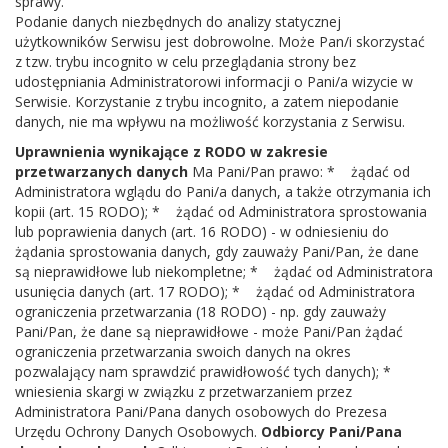
sprawy.
Podanie danych niezbędnych do analizy statycznej
użytkowników Serwisu jest dobrowolne. Może Pan/i skorzystać
z tzw. trybu incognito w celu przeglądania strony bez
udostępniania Administratorowi informacji o Pani/a wizycie w
Serwisie. Korzystanie z trybu incognito, a zatem niepodanie
danych, nie ma wpływu na możliwość korzystania z Serwisu.
Uprawnienia wynikające z RODO w zakresie
5 sierpnia 2022
przetwarzanych danych
Ma Pani/Pan prawo: * żądać od
WARSZTATY PLASTYCZNE W BIBLIOTECE – 3 i
Administratora wglądu do Pani/a danych, a także otrzymania ich
4 sierpnia 2022 r.
kopii (art. 15 RODO); * żądać od Administratora sprostowania
Dnia 3 i 4 sierpnia w Gminnej Bibliotece Publicznej w
lub poprawienia danych (art. 16 RODO) - w odniesieniu do
Parysowie odbyły się Warsztaty plastyczne w ramach
żądania sprostowania danych, gdy zauważy Pani/Pan, że dane
są nieprawidłowe lub niekompletne; * żądać od Administratora
akcji WAKACJE – LATO 2022. Podczas zajęć młodzież i
usunięcia danych (art. 17 RODO); * żądać od Administratora
dzieci wraz z rodzicami własnoręcznie ozdabiali
ograniczenia przetwarzania (18 RODO) - np. gdy zauważy
skarbonki z dowolnie wybranym przez siebie motywem.
Pani/Pan, że dane są nieprawidłowe - może Pani/Pan żądać
Najczęściej wybieranym wzorem był wizerunek aniołka.
ograniczenia przetwarzania swoich danych na okres
Pudełeczka na skarby i oszczędności zostały
pozwalający nam sprawdzić prawidłowość tych danych); *
wniesienia skargi w związku z przetwarzaniem przez
pomalowane niezwykle kolorowymi farbami
Administratora Pani/Pana danych osobowych do Prezesa
Urzędu Ochrony Danych Osobowych.
Odbiorcy Pani/Pana