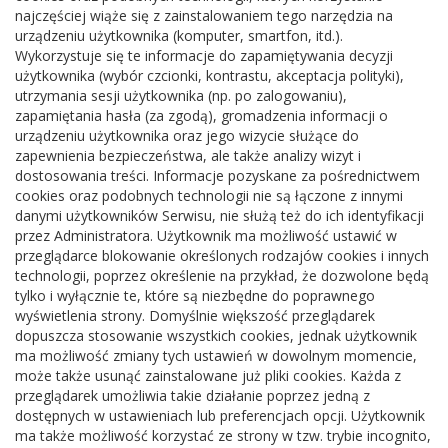
najczęściej wiąże się z zainstalowaniem tego narzędzia na
urządzeniu użytkownika (komputer, smartfon, itd.).
Kontakt
Wykorzystuje się te informacje do zapamiętywania decyzji
użytkownika (wybór czcionki, kontrastu, akceptacja polityki),
Adres:
Borowska 1, 08-441 Parysów
utrzymania sesji użytkownika (np. po zalogowaniu),
zapamiętania hasła (za zgodą), gromadzenia informacji o
Telefon:
25 6855366
urządzeniu użytkownika oraz jego wizycie służące do
E-mail:
biblparysow@interia.pl
zapewnienia bezpieczeństwa, ale także analizy wizyt i
dostosowania treści. Informacje pozyskane za pośrednictwem
NIP:
8262092208
cookies oraz podobnych technologii nie są łączone z innymi
REGON:
140895913
danymi użytkowników Serwisu, nie służą też do ich identyfikacji
przez Administratora. Użytkownik ma możliwość ustawić w
przeglądarce blokowanie określonych rodzajów cookies i innych
technologii, poprzez określenie na przykład, że dozwolone będą
tylko i wyłącznie te, które są niezbędne do poprawnego
Godziny pracy
wyświetlenia strony. Domyślnie większość przeglądarek
dopuszcza stosowanie wszystkich cookies, jednak użytkownik
ma możliwość zmiany tych ustawień w dowolnym momencie,
Wtorek - Sobota 09:00 - 17:00
może także usunąć zainstalowane już pliki cookies. Każda z
przeglądarek umożliwia takie działanie poprzez jedną z
dostępnych w ustawieniach lub preferencjach opcji. Użytkownik
ma także możliwość korzystać ze strony w tzw. trybie incognito,
2022@ Gminna Biblioteka Publiczna w Parysowie