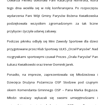
Otwarcia Pikniku dokonała Pani Katarzyna Nomirska, która
tego dnia wcieliła się w rolę konferansjera. Po rozpoczęciu
wydarzenia Pani Wójt Gminy Parysów Bożena Kwiatkowska
podziękowała wszystkim zgromadzonym za tak liczne
przybycie i życzyła udanej zabawy.
Podczas pikniku odbyły się Mini Zawody Sportowe dla dzieci
przygotowane przez Klub Sportowy ULKS „Orzeł Parysów”. Nad
rozgrywkami sportowymi czuwał Prezes „Orała Parysów” Pan
Łukasz Kwiatkowski oraz trener Dominik Jarek.
Ponadto, na imprezie, zaprezentowała się Młodzieżowa i
Dziecięca Drużyna Pożarnicza OSP Stodzew pod czujnym
okiem Komendanta Gminnego OSP – Pana Marka Bogusza.
Młodzi strażacy wykazali się swoimi umiejętnościami i