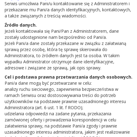
Serwis umożliwia Pani/u kontaktowanie się z Administratorem i
Organizatorzy: Wójt Gminy Parysów oraz Gminna Biblioteka
przekazanie mu Pani/a danych identyfikacyjnych, kontaktowych,
a także związanych z treścią wiadomości.
Publiczna w Parysowie dziękują wszystkim za wspólnie
Źródło danych.
spędzony czas, sponsorom oraz tym, którzy włączyli się w
Jeżeli kontaktowała się Pani/Pan z Administratorem, dane
zostały udostępnione nam bezpośrednio od Pani/a.
organizację Pikniku Rodzinnego.
Jeżeli Pani/a dane zostały przekazane w związku z załatwianą
sprawą przez osobę, która tę sprawę skierowała do
Życzymy wszystkim udanych, słonecznych i bezpiecznych
Administratora, to źródłem danych jest ta osoba. W takim
WAKACJI!!!
wypadku Administrator otrzymuje dane identyfikacyjne,
adresowe i związane ze sprawą, jak opis sprawy.
Cel i podstawa prawna przetwarzania danych osobowych.
Pani/a dane mogą być przetwarzane w celu:
analizy ruchu sieciowego, zapewnienia bezpieczeństwa w
ramach Serwisu oraz dostosowywania treści do potrzeb
użytkowników na podstawie prawnie uzasadnionego interesu
Administratora (art. 6 ust. 1 lit. f RODO);
udzielania odpowiedzi na zadane pytania, przekazania
zamówionej oferty i prowadzenia korespondencji w celu
załatwienia sprawy, na podstawie Pani/a zgody i prawnie
uzasadnionego interesu administratora, jakim jest realizowanie