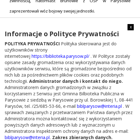
zwinnością, natomiast druhowie z OSP w Parysowie
zaprezentowali wóz bojowy swojej jednostki.
Tego dnia na najmłodszych czekały dmuchańce, loteria
x
Informacje o Polityce Prywatności
fantowa, fotościanka, tańce integracyjne z Marceliną i Weroniką
POLITYKA PRYWATNOŚCI
Polityka skierowana jest do
oraz strefa z farbami plakatowymi. O malowanie twarzy,
użytkowników strony
włosów, tatuaże i zabawy dla maluchów zadbały Animatorki –
internetowej
https://biblioteka.parysow.pl/
. W Polityce zostały
opisane zasady gromadzenia oraz wykorzystywania danych
Pani Monika i Pani Julia.
użytkowników serwisu, które są gromadzone bezpośrednio od
nich lub za pośrednictwem plików cookies oraz podobnych
Dużym powodzeniem cieszyło się stoisko gastronomiczne
technologii.
Administrator danych i kontakt do niego.
Administratorem danych gromadzonych w związku z
przygotowane przez KGW „Paryżanki” oraz strażacki prysznic.
korzystaniem z Serwisu jest Gminna Bilbioteka Publiczna w
Parysowie z siedzibą w Parysowie przy ul. Borowskiej 1, 08-441
Nad oprawą muzyczną Pikniku czuwał Kamil, a sponsorami
Parysów, tel. /25/685-53-66, e-mail
biblparysow@interia.pl
. W
sprawach związanych z przetwarzaniem Państwa danych przez
tego wydarzenia byli: WITPOL sp. z o.o, Sante Sp. z o.o.,
Administratora można kontaktować się z wykorzystaniem
P.P.H.U.Szymon Oskroba – Piekarnia Parysów, Jolanta i Rafał
powyższych danych adresowych lub z wyznaczonym u
Administratora Inspektorem ochrony danych na adres e-mail:
Oskroba TOPAZ.
biblparysow@interia.pl
.
Zakres zbieranych danych.