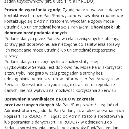
żądań użytkowników (art. 6 ust. 1 lit. a i f RODO).
Prawo do wycofania zgody.
Zgodę na przetwarzanie danych
kontaktowych może Pani/Pan wycofać w dowolnym momencie
kontaktując się z Administratorem. Wycofanie zgody może
utrudnić lub uniemożliwić kontakt z Panią/em.
Obowiązek lub
dobrowolność podania danych
Podanie danych przez Panią/a w celach związanych z obsługą
sprawy jest dobrowolne, ale niezbędne do załatwienia sprawy.
Ich niepodanie może utrudnić lub uniemożliwić rozpatrzenie
sprawy.
Podanie danych niezbędnych do analizy statycznej
użytkowników Serwisu jest dobrowolne. Może Pan/i skorzystać
z tzw. trybu incognito w celu przeglądania strony bez
udostępniania Administratorowi informacji o Pani/a wizycie w
Kontakt
Serwisie. Korzystanie z trybu incognito, a zatem niepodanie
danych, nie ma wpływu na możliwość korzystania z Serwisu.
Adres:
Borowska 1, 08-441 Parysów
Uprawnienia wynikające z RODO w zakresie
przetwarzanych danych
Ma Pani/Pan prawo: * żądać od
Telefon:
25 6855366
Administratora wglądu do Pani/a danych, a także otrzymania ich
E-mail:
biblparysow@interia.pl
kopii (art. 15 RODO); * żądać od Administratora sprostowania
lub poprawienia danych (art. 16 RODO) - w odniesieniu do
NIP:
8262092208
żądania sprostowania danych, gdy zauważy Pani/Pan, że dane