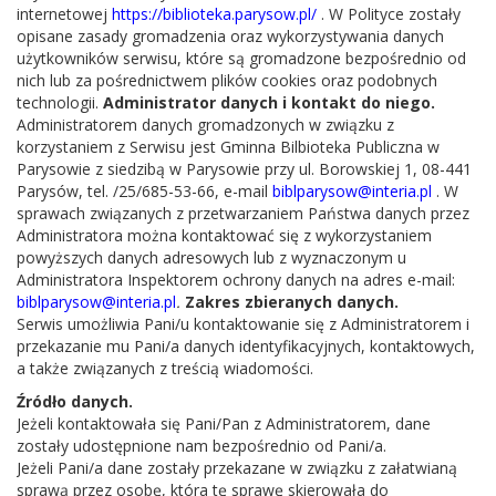
internetowej
https://biblioteka.parysow.pl/
. W Polityce zostały
opisane zasady gromadzenia oraz wykorzystywania danych
w Nowym 2026 Roku
użytkowników serwisu, które są gromadzone bezpośrednio od
nich lub za pośrednictwem plików cookies oraz podobnych
technologii.
Administrator danych i kontakt do niego.
Administratorem danych gromadzonych w związku z
życzy
korzystaniem z Serwisu jest Gminna Bilbioteka Publiczna w
Parysowie z siedzibą w Parysowie przy ul. Borowskiej 1, 08-441
Parysów, tel. /25/685-53-66, e-mail
biblparysow@interia.pl
. W
Zespół
sprawach związanych z przetwarzaniem Państwa danych przez
Administratora można kontaktować się z wykorzystaniem
Gminnej Biblioteki Publicznej
powyższych danych adresowych lub z wyznaczonym u
Administratora Inspektorem ochrony danych na adres e-mail:
w Parysowie
biblparysow@interia.pl
.
Zakres zbieranych danych.
Serwis umożliwia Pani/u kontaktowanie się z Administratorem i
przekazanie mu Pani/a danych identyfikacyjnych, kontaktowych,
a także związanych z treścią wiadomości.
Źródło danych.
Jeżeli kontaktowała się Pani/Pan z Administratorem, dane
zostały udostępnione nam bezpośrednio od Pani/a.
Jeżeli Pani/a dane zostały przekazane w związku z załatwianą
sprawą przez osobę, która tę sprawę skierowała do