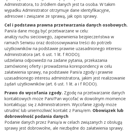
Administratora, to źródłem danych jest ta osoba. W takim
wypadku Administrator otrzymuje dane identyfikacyjne,
adresowe i związane ze sprawą, jak opis sprawy.
Cel i podstawa prawna przetwarzania danych osobowych.
Pani/a dane mogą być przetwarzane w celu:
analizy ruchu sieciowego, zapewnienia bezpieczeństwa w
ramach Serwisu oraz dostosowywania treści do potrzeb
użytkowników na podstawie prawnie uzasadnionego interesu
Administratora (art. 6 ust. 1 lit. f RODO);
udzielania odpowiedzi na zadane pytania, przekazania
zamówionej oferty i prowadzenia korespondencji w celu
załatwienia sprawy, na podstawie Pani/a zgody i prawnie
uzasadnionego interesu administratora, jakim jest realizowanie
żądań użytkowników (art. 6 ust. 1 lit. a i f RODO).
Prawo do wycofania zgody.
Zgodę na przetwarzanie danych
kontaktowych może Pani/Pan wycofać w dowolnym momencie
kontaktując się z Administratorem. Wycofanie zgody może
utrudnić lub uniemożliwić kontakt z Panią/em.
Obowiązek lub
dobrowolność podania danych
Kontakt
Podanie danych przez Panią/a w celach związanych z obsługą
sprawy jest dobrowolne, ale niezbędne do załatwienia sprawy.
Adres:
Borowska 1, 08-441 Parysów