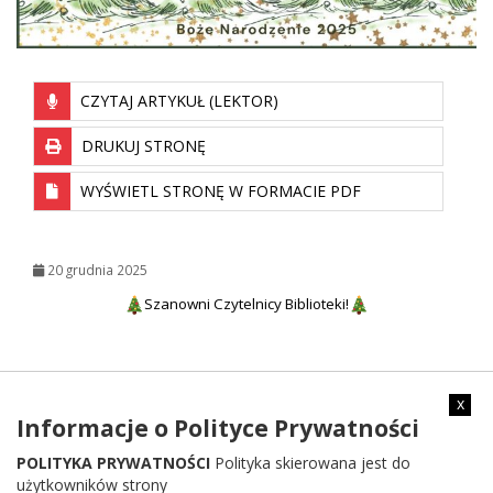
CZYTAJ ARTYKUŁ (LEKTOR)
DRUKUJ STRONĘ
WYŚWIETL STRONĘ W FORMACIE PDF
20 grudnia 2025
Szanowni Czytelnicy Biblioteki!
Pełnych radości, ciepła i spokoju
x
Informacje o Polityce Prywatności
Świąt Bożego Narodzenia
POLITYKA PRYWATNOŚCI
Polityka skierowana jest do
użytkowników strony
oraz Szczęścia i Pomyślności