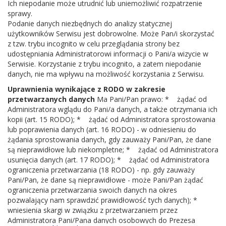
Ich niepodanie może utrudnić lub uniemożliwić rozpatrzenie
sprawy.
Telefon:
25 6855366
Podanie danych niezbędnych do analizy statycznej
E-mail:
biblparysow@interia.pl
użytkowników Serwisu jest dobrowolne. Może Pan/i skorzystać
z tzw. trybu incognito w celu przeglądania strony bez
NIP:
8262092208
udostępniania Administratorowi informacji o Pani/a wizycie w
REGON:
140895913
Serwisie. Korzystanie z trybu incognito, a zatem niepodanie
danych, nie ma wpływu na możliwość korzystania z Serwisu.
Uprawnienia wynikające z RODO w zakresie
przetwarzanych danych
Ma Pani/Pan prawo: * żądać od
Administratora wglądu do Pani/a danych, a także otrzymania ich
Godziny pracy
kopii (art. 15 RODO); * żądać od Administratora sprostowania
lub poprawienia danych (art. 16 RODO) - w odniesieniu do
Wtorek - Sobota 09:00 - 17:00
żądania sprostowania danych, gdy zauważy Pani/Pan, że dane
są nieprawidłowe lub niekompletne; * żądać od Administratora
usunięcia danych (art. 17 RODO); * żądać od Administratora
ograniczenia przetwarzania (18 RODO) - np. gdy zauważy
2022@ Gminna Biblioteka Publiczna w Parysowie
Pani/Pan, że dane są nieprawidłowe - może Pani/Pan żądać
ograniczenia przetwarzania swoich danych na okres
pozwalający nam sprawdzić prawidłowość tych danych); *
wniesienia skargi w związku z przetwarzaniem przez
Administratora Pani/Pana danych osobowych do Prezesa