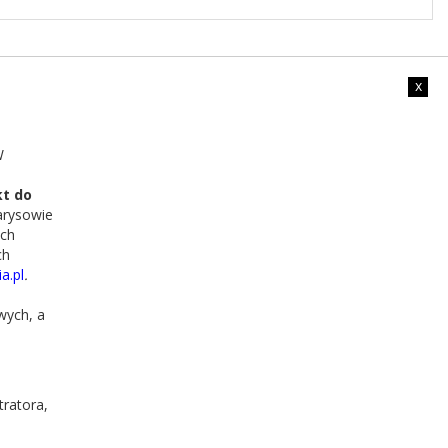
x
W
kt do
arysowie
ch
ch
a.pl
.
wych, a
Godziny pracy
tratora,
Wtorek - Sobota 09:00 - 17:00