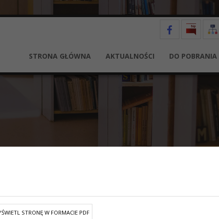
STRONA GŁÓWNA
AKTUALNOŚCI
DO POBRANIA
ŚWIETL STRONĘ W FORMACIE PDF