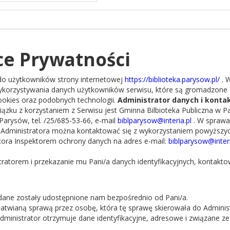
ce Prywatności
 do użytkowników strony internetowej
https://biblioteka.parysow.pl/
. 
wykorzystywania danych użytkowników serwisu, które są gromadzone
ookies oraz podobnych technologii.
Administrator danych i konta
ku z korzystaniem z Serwisu jest Gminna Bilbioteka Publiczna w P
 Parysów, tel. /25/685-53-66, e-mail
biblparysow@interia.pl
. W sprawa
 Administratora można kontaktować się z wykorzystaniem powyższy
ora Inspektorem ochrony danych na adres e-mail:
biblparysow@interi
tratorem i przekazanie mu Pani/a danych identyfikacyjnych, kontakto
 dane zostały udostępnione nam bezpośrednio od Pani/a.
Kontakt
ałatwianą sprawą przez osobę, która tę sprawę skierowała do Adminis
ministrator otrzymuje dane identyfikacyjne, adresowe i związane ze
Adres:
Borowska 1, 08-441 Parysów