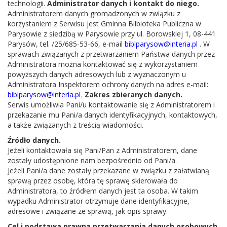
technologii.
Administrator danych i kontakt do niego.
Administratorem danych gromadzonych w związku z
korzystaniem z Serwisu jest Gminna Bilbioteka Publiczna w
Parysowie z siedzibą w Parysowie przy ul. Borowskiej 1, 08-441
Parysów, tel. /25/685-53-66, e-mail
biblparysow@interia.pl
. W
sprawach związanych z przetwarzaniem Państwa danych przez
Administratora można kontaktować się z wykorzystaniem
powyższych danych adresowych lub z wyznaczonym u
Administratora Inspektorem ochrony danych na adres e-mail:
biblparysow@interia.pl
.
Zakres zbieranych danych.
Serwis umożliwia Pani/u kontaktowanie się z Administratorem i
przekazanie mu Pani/a danych identyfikacyjnych, kontaktowych,
a także związanych z treścią wiadomości.
Źródło danych.
Jeżeli kontaktowała się Pani/Pan z Administratorem, dane
zostały udostępnione nam bezpośrednio od Pani/a.
Jeżeli Pani/a dane zostały przekazane w związku z załatwianą
sprawą przez osobę, która tę sprawę skierowała do
Administratora, to źródłem danych jest ta osoba. W takim
wypadku Administrator otrzymuje dane identyfikacyjne,
adresowe i związane ze sprawą, jak opis sprawy.
Cel i podstawa prawna przetwarzania danych osobowych.