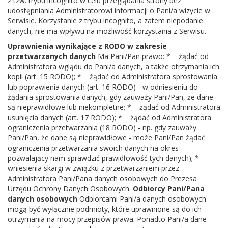
z tzw. trybu incognito w celu przeglądania strony bez
udostępniania Administratorowi informacji o Pani/a wizycie w
Serwisie. Korzystanie z trybu incognito, a zatem niepodanie
danych, nie ma wpływu na możliwość korzystania z Serwisu.
Uprawnienia wynikające z RODO w zakresie
przetwarzanych danych
Ma Pani/Pan prawo: * żądać od
Administratora wglądu do Pani/a danych, a także otrzymania ich
kopii (art. 15 RODO); * żądać od Administratora sprostowania
lub poprawienia danych (art. 16 RODO) - w odniesieniu do
żądania sprostowania danych, gdy zauważy Pani/Pan, że dane
są nieprawidłowe lub niekompletne; * żądać od Administratora
usunięcia danych (art. 17 RODO); * żądać od Administratora
ograniczenia przetwarzania (18 RODO) - np. gdy zauważy
Pani/Pan, że dane są nieprawidłowe - może Pani/Pan żądać
ograniczenia przetwarzania swoich danych na okres
pozwalający nam sprawdzić prawidłowość tych danych); *
wniesienia skargi w związku z przetwarzaniem przez
Administratora Pani/Pana danych osobowych do Prezesa
Urzędu Ochrony Danych Osobowych.
Odbiorcy Pani/Pana
danych osobowych
Odbiorcami Pani/a danych osobowych
mogą być wyłącznie podmioty, które uprawnione są do ich
otrzymania na mocy przepisów prawa. Ponadto Pani/a dane