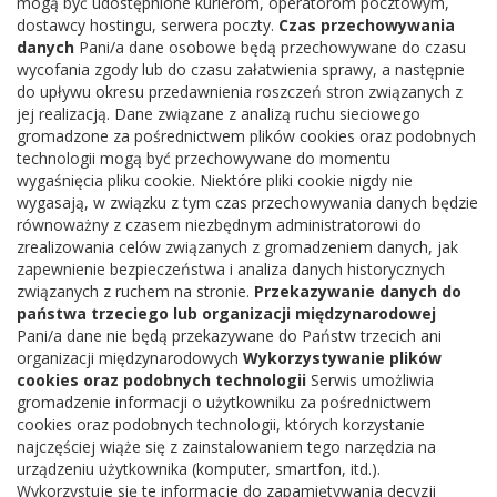
mogą być udostępnione kurierom, operatorom pocztowym,
dostawcy hostingu, serwera poczty.
Czas przechowywania
danych
Pani/a dane osobowe będą przechowywane do czasu
wycofania zgody lub do czasu załatwienia sprawy, a następnie
do upływu okresu przedawnienia roszczeń stron związanych z
jej realizacją. Dane związane z analizą ruchu sieciowego
gromadzone za pośrednictwem plików cookies oraz podobnych
technologii mogą być przechowywane do momentu
wygaśnięcia pliku cookie. Niektóre pliki cookie nigdy nie
wygasają, w związku z tym czas przechowywania danych będzie
równoważny z czasem niezbędnym administratorowi do
zrealizowania celów związanych z gromadzeniem danych, jak
Kontakt
zapewnienie bezpieczeństwa i analiza danych historycznych
związanych z ruchem na stronie.
Przekazywanie danych do
Adres:
Borowska 1, 08-441 Parysów
państwa trzeciego lub organizacji międzynarodowej
Pani/a dane nie będą przekazywane do Państw trzecich ani
Telefon:
25 6855366
organizacji międzynarodowych
Wykorzystywanie plików
E-mail:
biblparysow@interia.pl
cookies oraz podobnych technologii
Serwis umożliwia
gromadzenie informacji o użytkowniku za pośrednictwem
NIP:
8262092208
cookies oraz podobnych technologii, których korzystanie
REGON:
140895913
najczęściej wiąże się z zainstalowaniem tego narzędzia na
urządzeniu użytkownika (komputer, smartfon, itd.).
Wykorzystuje się te informacje do zapamiętywania decyzji