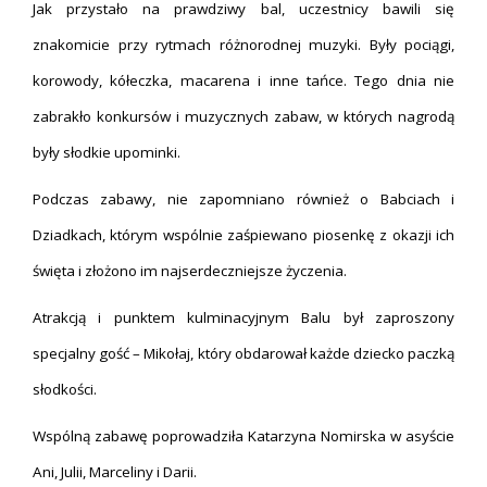
Jak przystało na prawdziwy bal, uczestnicy bawili się
znakomicie przy rytmach różnorodnej muzyki. Były pociągi,
korowody, kółeczka, macarena i inne tańce. Tego dnia nie
zabrakło konkursów i muzycznych zabaw, w których nagrodą
były słodkie upominki.
Podczas zabawy, nie zapomniano również o Babciach i
Dziadkach, którym wspólnie zaśpiewano piosenkę z okazji ich
święta i złożono im najserdeczniejsze życzenia.
Atrakcją i punktem kulminacyjnym Balu był zaproszony
specjalny gość – Mikołaj, który obdarował każde dziecko paczką
słodkości.
Wspólną zabawę poprowadziła Katarzyna Nomirska w asyście
Ani, Julii, Marceliny i Darii.