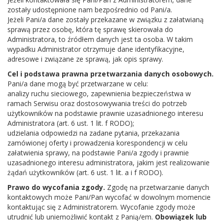
zostały udostępnione nam bezpośrednio od Pani/a.
Jeżeli Pani/a dane zostały przekazane w związku z załatwianą
sprawą przez osobę, która tę sprawę skierowała do
Administratora, to źródłem danych jest ta osoba. W takim
Kontakt
wypadku Administrator otrzymuje dane identyfikacyjne,
adresowe i związane ze sprawą, jak opis sprawy.
Adres:
Borowska 1, 08-441 Parysów
Cel i podstawa prawna przetwarzania danych osobowych.
Telefon:
25 6855366
Pani/a dane mogą być przetwarzane w celu:
analizy ruchu sieciowego, zapewnienia bezpieczeństwa w
E-mail:
biblparysow@interia.pl
ramach Serwisu oraz dostosowywania treści do potrzeb
NIP:
8262092208
użytkowników na podstawie prawnie uzasadnionego interesu
Administratora (art. 6 ust. 1 lit. f RODO);
REGON:
140895913
udzielania odpowiedzi na zadane pytania, przekazania
zamówionej oferty i prowadzenia korespondencji w celu
załatwienia sprawy, na podstawie Pani/a zgody i prawnie
uzasadnionego interesu administratora, jakim jest realizowanie
żądań użytkowników (art. 6 ust. 1 lit. a i f RODO).
Godziny pracy
Prawo do wycofania zgody.
Zgodę na przetwarzanie danych
kontaktowych może Pani/Pan wycofać w dowolnym momencie
Wtorek - Sobota 09:00 - 17:00
kontaktując się z Administratorem. Wycofanie zgody może
utrudnić lub uniemożliwić kontakt z Panią/em.
Obowiązek lub