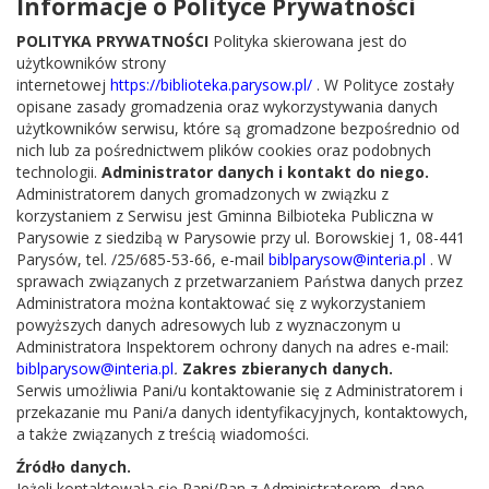
Informacje o Polityce Prywatności
POLITYKA PRYWATNOŚCI
Polityka skierowana jest do
użytkowników strony
internetowej
https://biblioteka.parysow.pl/
. W Polityce zostały
opisane zasady gromadzenia oraz wykorzystywania danych
użytkowników serwisu, które są gromadzone bezpośrednio od
nich lub za pośrednictwem plików cookies oraz podobnych
technologii.
Administrator danych i kontakt do niego.
Administratorem danych gromadzonych w związku z
korzystaniem z Serwisu jest Gminna Bilbioteka Publiczna w
Parysowie z siedzibą w Parysowie przy ul. Borowskiej 1, 08-441
Parysów, tel. /25/685-53-66, e-mail
biblparysow@interia.pl
. W
sprawach związanych z przetwarzaniem Państwa danych przez
Administratora można kontaktować się z wykorzystaniem
powyższych danych adresowych lub z wyznaczonym u
Administratora Inspektorem ochrony danych na adres e-mail:
biblparysow@interia.pl
.
Zakres zbieranych danych.
Serwis umożliwia Pani/u kontaktowanie się z Administratorem i
przekazanie mu Pani/a danych identyfikacyjnych, kontaktowych,
a także związanych z treścią wiadomości.
Źródło danych.
Jeżeli kontaktowała się Pani/Pan z Administratorem, dane