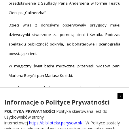
przedstawienie z Szuflady Pana Andersena w formie Teatru
Cieni pt. „Calineczka”.
Dzieci wraz z dorosłymi obserwowały przygody małej
dziewczynki stworzone za pomocą cieni i światła. Podczas
spektaklu publiczność odkryła, jak bohaterowie i scenografia
powstają z cieni.
W magiczny świat baśni muzycznej przenieśli widzów: pani
Marlena Boryń i pan Mariusz Kozicki.
Przedstawienie zakończyło się wspólnym zaśpiewaniem
x
piosenki „Jakaż to miła, mała dziewczynka”, którą nuciły
Informacje o Polityce Prywatności
Calineczce ptaszki.
POLITYKA PRYWATNOŚCI
Polityka skierowana jest do
użytkowników strony
Organizatorami wakacyjnego wydarzenia dla najmłodszych
internetowej
https://biblioteka.parysow.pl/
. W Polityce zostały
opisane zasady gromadzenia oraz wykorzystywania danych
byli: Pani Bożena Kwiatkowska – Wójt Gminy Parysów oraz