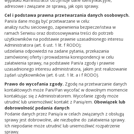
wypadku Administrator otrzymuje dane identyfikacyjne,
adresowe i związane ze sprawą, jak opis sprawy.
Cel i podstawa prawna przetwarzania danych osobowych.
Pani/a dane mogą być przetwarzane w celu:
analizy ruchu sieciowego, zapewnienia bezpieczeństwa w
ramach Serwisu oraz dostosowywania treści do potrzeb
użytkowników na podstawie prawnie uzasadnionego interesu
Administratora (art. 6 ust. 1 lit. f RODO);
udzielania odpowiedzi na zadane pytania, przekazania
zamówionej oferty i prowadzenia korespondencji w celu
załatwienia sprawy, na podstawie Pani/a zgody i prawnie
uzasadnionego interesu administratora, jakim jest realizowanie
żądań użytkowników (art. 6 ust. 1 lit. a i f RODO).
Prawo do wycofania zgody.
Zgodę na przetwarzanie danych
kontaktowych może Pani/Pan wycofać w dowolnym momencie
kontaktując się z Administratorem. Wycofanie zgody może
Kontakt
utrudnić lub uniemożliwić kontakt z Panią/em.
Obowiązek lub
dobrowolność podania danych
Adres:
Borowska 1, 08-441 Parysów
Podanie danych przez Panią/a w celach związanych z obsługą
sprawy jest dobrowolne, ale niezbędne do załatwienia sprawy.
Telefon:
25 6855366
Ich niepodanie może utrudnić lub uniemożliwić rozpatrzenie
E-mail:
biblparysow@interia.pl
sprawy.