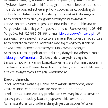
użytkowników serwisu, które są gromadzone bezpośrednio od
Gminna Biblioteka Publiczna w Parysowie.
nich lub za pośrednictwem plików cookies oraz podobnych
technologii.
Administrator danych i kontakt do niego.
Administratorem danych gromadzonych w związku z
korzystaniem z Serwisu jest Gminna Bilbioteka Publiczna w
Parysowie z siedzibą w Parysowie przy ul. Borowskiej 1, 08-441
Parysów, tel. /25/685-53-66, e-mail
biblparysow@interia.pl
. W
sprawach związanych z przetwarzaniem Państwa danych przez
Administratora można kontaktować się z wykorzystaniem
powyższych danych adresowych lub z wyznaczonym u
Administratora Inspektorem ochrony danych na adres e-mail:
biblparysow@interia.pl
.
Zakres zbieranych danych.
Serwis umożliwia Pani/u kontaktowanie się z Administratorem i
przekazanie mu Pani/a danych identyfikacyjnych, kontaktowych,
a także związanych z treścią wiadomości.
Źródło danych.
Jeżeli kontaktowała się Pani/Pan z Administratorem, dane
zostały udostępnione nam bezpośrednio od Pani/a.
Jeżeli Pani/a dane zostały przekazane w związku z załatwianą
sprawą przez osobę, która tę sprawę skierowała do
Administratora, to źródłem danych jest ta osoba. W takim